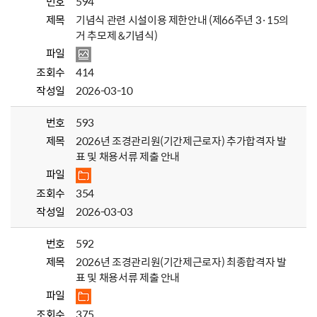
번호
594
제목
기념식 관련 시설이용 제한안내 (제66주년 3·15의
거 추모제 &기념식)
파일
조회수
414
작성일
2026-03-10
번호
593
제목
2026년 조경관리원(기간제근로자) 추가합격자 발
표 및 채용서류 제출 안내
파일
조회수
354
작성일
2026-03-03
번호
592
제목
2026년 조경관리원(기간제근로자) 최종합격자 발
표 및 채용서류 제출 안내
파일
조회수
375