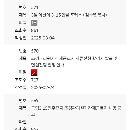
번호
571
제목
3월 이달의 3·15 인물 포커스 <김주열 열사>
파일
조회수
861
작성일
2025-03-04
번호
570
제목
조경관리원기간제근로자 서류전형 합격자 발표 및
면접전형 일정 안내
파일
조회수
707
작성일
2025-02-24
번호
569
제목
국립3.15민주묘지 조경관리원기간제근로자 채용 공
고
파일
조회수
857