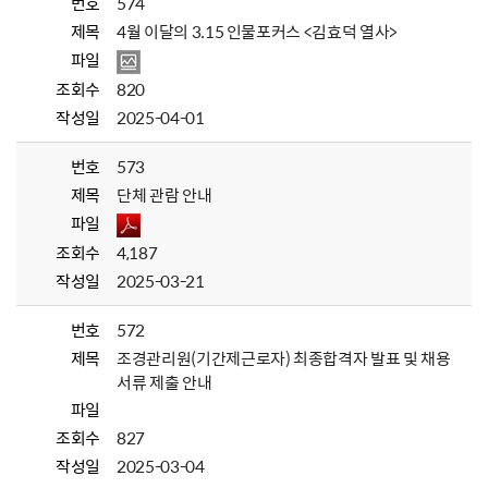
번호
574
제목
4월 이달의 3.15 인물포커스 <김효덕 열사>
파일
조회수
820
작성일
2025-04-01
번호
573
제목
단체 관람 안내
파일
조회수
4,187
작성일
2025-03-21
번호
572
제목
조경관리원(기간제근로자) 최종합격자 발표 및 채용
서류 제출 안내
파일
조회수
827
작성일
2025-03-04