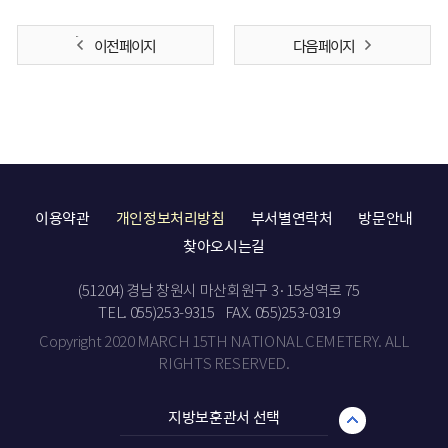
이전 페이지
다음 페이지
이용약관
개인정보처리방침
부서별연락처
방문안내
찾아오시는길
(51204) 경남 창원시 마산회원구 3·15성역로 75
TEL. 055)253-9315
FAX. 055)253-0319
Copyright 2020 MARCH 15TH NATIONAL CEMETERY. ALL
RIGHTS RESERVED.
지방보훈관서 선택