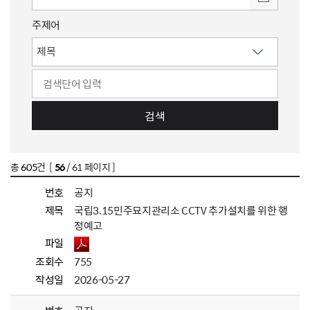
주제어
검색
총
605
건 [
56
/ 61 페이지 ]
번호
공지
제목
국립3.15민주묘지관리소 CCTV 추가설치를 위한 행
정예고
파일
조회수
755
작성일
2026-05-27