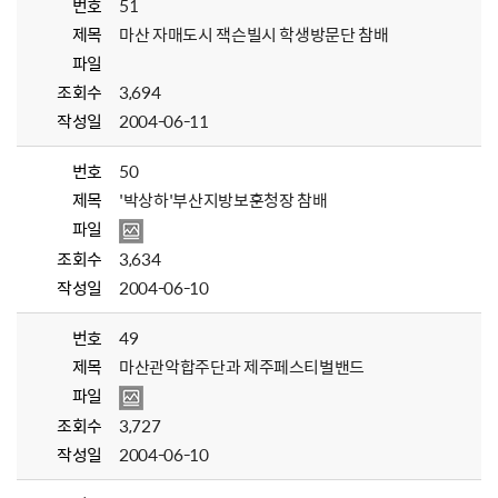
번호
51
제목
마산 자매도시 잭슨빌시 학생방문단 참배
파일
조회수
3,694
작성일
2004-06-11
번호
50
제목
'박상하'부산지방보훈청장 참배
파일
조회수
3,634
작성일
2004-06-10
번호
49
제목
마산관악합주단과 제주페스티벌밴드
파일
조회수
3,727
작성일
2004-06-10