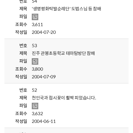
번호
54
제목
'생명평화탁발순례단' 도법스님 등 참배
파일
조회수
3,611
작성일
2004-07-20
번호
53
제목
진주 관봉초등학교 테마탐방단 참배
파일
조회수
3,800
작성일
2004-07-09
번호
52
제목
천인국과 접시꽃이 활짝 피었습니다.
파일
조회수
3,632
작성일
2004-06-11