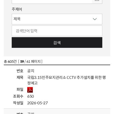
주제어
검색
총
605
건 [
59
/ 61 페이지 ]
번호
공지
제목
국립3.15민주묘지관리소 CCTV 추가설치를 위한 행
정예고
파일
조회수
650
작성일
2026-05-27