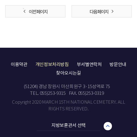
이전 페이지
다음 페이지
이용약관
개인정보처리방침
부서별연락처
방문안내
찾아오시는길
(51204) 경남 창원시 마산회원구 3·15성역로 75
TEL. 055)253-9315
FAX. 055)253-0319
Copyright 2020 MARCH 15TH NATIONAL CEMETERY. ALL
RIGHTS RESERVED.
지방보훈관서 선택