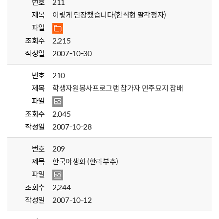
번호
211
제목
이렇게 단장했습니다(한식형 팔각정자)
파일
조회수
2,215
작성일
2007-10-30
번호
210
제목
학생자원봉사프로그램 참가자 민주묘지 참배
파일
조회수
2,045
작성일
2007-10-28
번호
209
제목
한국야생화 (한라부추)
파일
조회수
2,244
작성일
2007-10-12