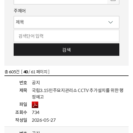
주제어
검색
총
605
건 [
40
/ 61 페이지 ]
번호
공지
제목
국립3.15민주묘지관리소 CCTV 추가설치를 위한 행
정예고
파일
조회수
734
작성일
2026-05-27