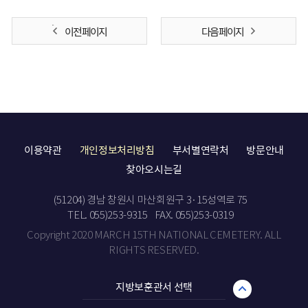
이전 페이지
다음 페이지
이용약관
개인정보처리방침
부서별연락처
방문안내
찾아오시는길
(51204) 경남 창원시 마산회원구 3·15성역로 75
TEL. 055)253-9315
FAX. 055)253-0319
Copyright 2020 MARCH 15TH NATIONAL CEMETERY. ALL
RIGHTS RESERVED.
지방보훈관서 선택