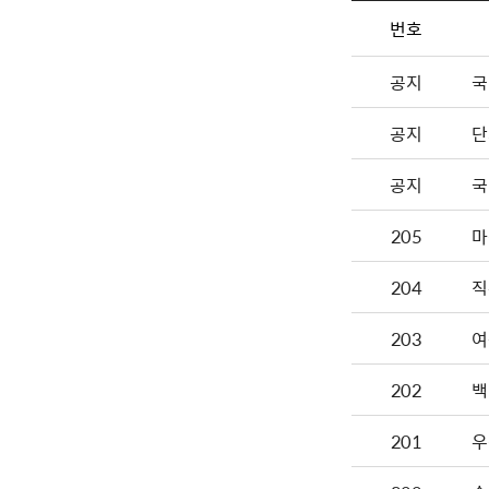
번호
공지
국
공지
단
공지
국
205
마
204
직
203
여
202
백
201
우