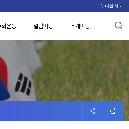
누리집 지도
주화운동
알림마당
소개마당