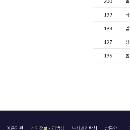
200
솔
199
타
198
말
197
참
196
톱
이용약관
개인정보처리방침
부서별연락처
방문안내