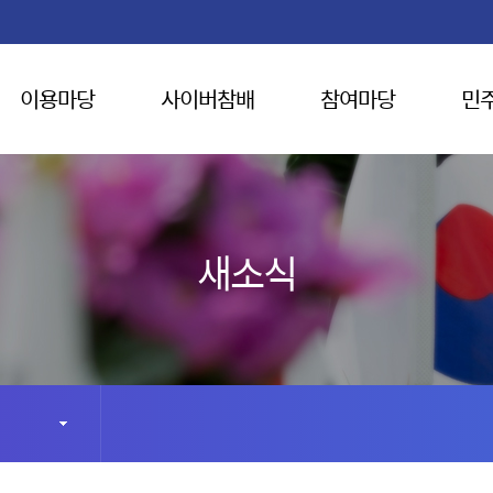
이용마당
사이버참배
참여마당
민
새소식