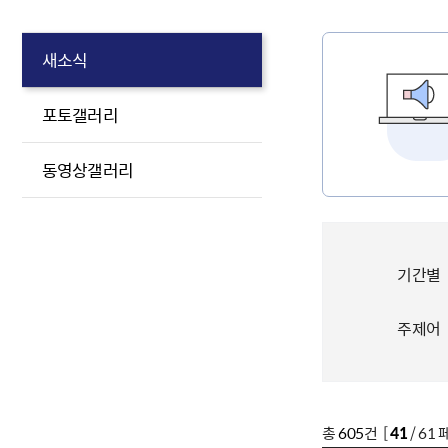
새소식
포토갤러리
동영상갤러리
기간별
주제어
총
605
건 [
41
/ 61 