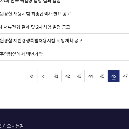
23회 전국 백일장 입상 결과 알림
원경찰 채용시험 최종합격자 발표 공고
차 서류전형 결과 및 2차시험 일정 공고
원경찰 제한경쟁특별채용시험 시행계획 공고
주영령앞에서 백년가약
41
42
43
44
45
46
47
찾아오시는길