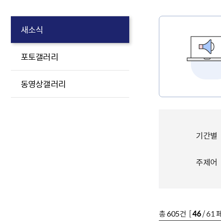
새소식
포토갤러리
동영상갤러리
기간별
주제어
총
605
건 [
46
/ 61 