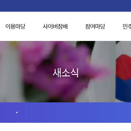
이용마당
사이버참배
참여마당
민
새소식