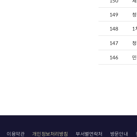
150
제
149
청
148
1
147
청
146
민
이용약관
개인정보처리방침
부서별연락처
방문안내