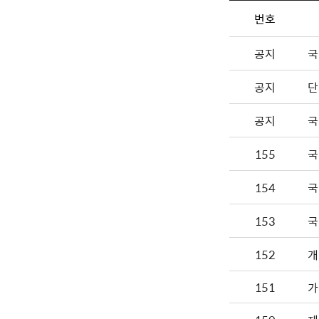
번호
공지
국
공지
단
공지
국
155
국
154
국
153
국
152
개
151
가