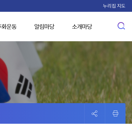
누리집 지도
주화운동
알림마당
소개마당