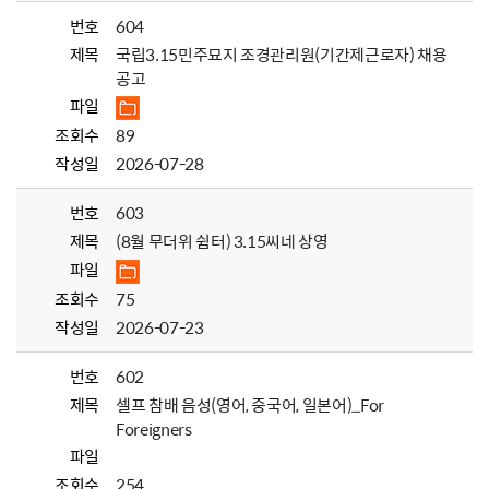
번호
604
제목
국립3.15민주묘지 조경관리원(기간제근로자) 채용
공고
파일
조회수
89
작성일
2026-07-28
번호
603
제목
(8월 무더위 쉼터) 3.15씨네 상영
파일
조회수
75
작성일
2026-07-23
번호
602
제목
셀프 참배 음성(영어, 중국어, 일본어)_For
Foreigners
파일
조회수
254