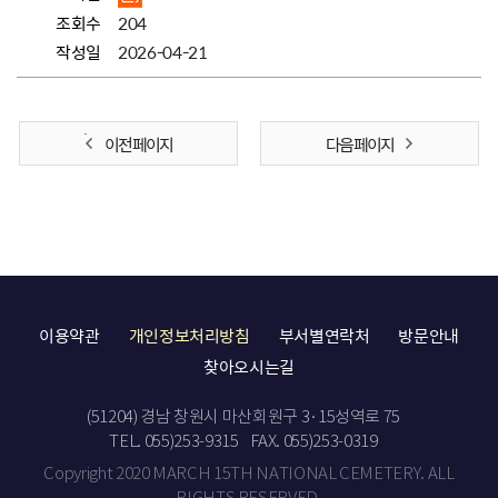
조회수
204
작성일
2026-04-21
이전 페이지
다음 페이지
이용약관
개인정보처리방침
부서별연락처
방문안내
찾아오시는길
(51204) 경남 창원시 마산회원구 3·15성역로 75
TEL. 055)253-9315
FAX. 055)253-0319
Copyright 2020 MARCH 15TH NATIONAL CEMETERY. ALL
RIGHTS RESERVED.