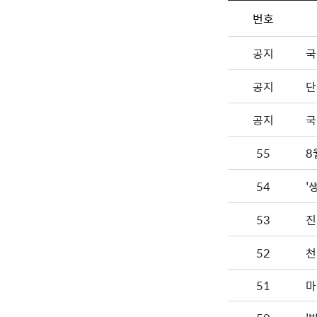
번호
공지
국
공지
단
공지
국
55
8
54
'
53
진
52
천
51
마