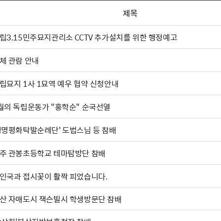
제목
립3.15민주묘지관리소 CCTV 추가설치를 위한 행정예고
체 관람 안내
립묘지 1사 1묘역 예우 협약 신청안내
월의 독립운동가 "홍학순" 순국선열
생명평화탁발순례단' 도법스님 등 참배
주 관봉초등학교 테마탐방단 참배
인국과 접시꽃이 활짝 피었습니다.
산 자매도시 잭슨빌시 학생방문단 참배