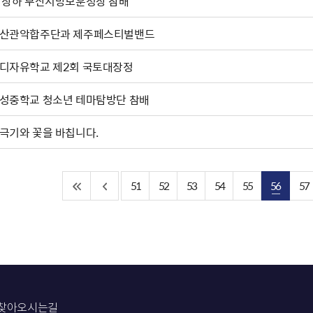
박상하'부산지방보훈청장 참배
산관악합주단과 제주페스티벌밴드
디자유학교 제2회 국토대장정
성중학교 청소년 테마탐방단 참배
극기와 꽃을 바칩니다.
51
52
53
54
55
56
57
찾아오시는길