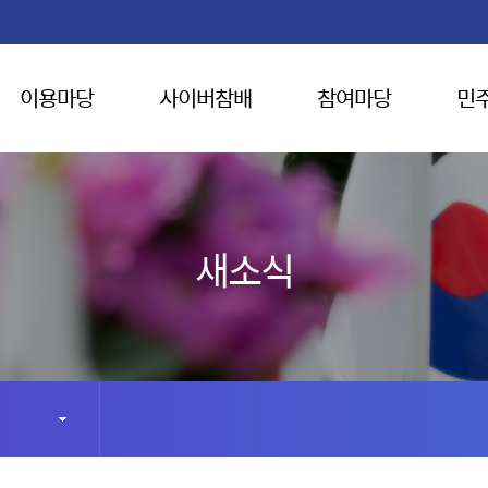
이용마당
사이버참배
참여마당
민
새소식