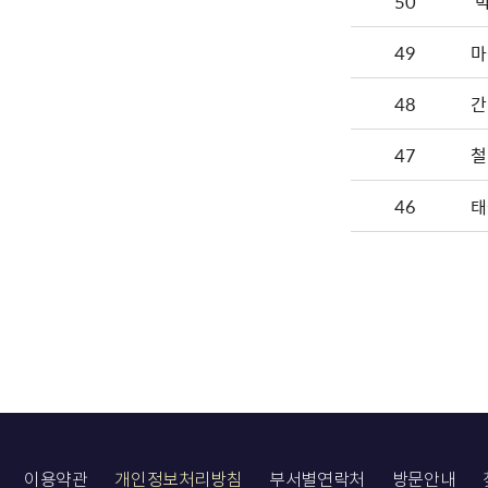
50
'
49
마
48
간
47
철
46
태
이용약관
개인정보처리방침
부서별연락처
방문안내