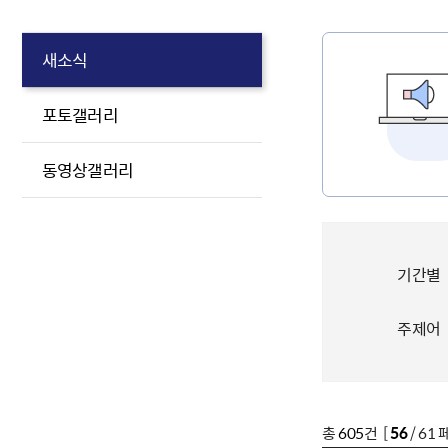
새소식
포토갤러리
동영상갤러리
기간별
주제어
총
605
건 [
56
/ 61 