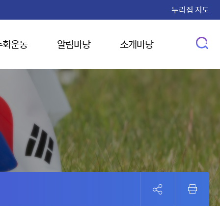
누리집 지도
주화운동
알림마당
소개마당