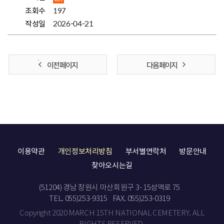
조회수
197
작성일
2026-04-21
이전 페이지
다음 페이지
이용약관
개인정보처리방침
부서별연락처
방문안내
찾아오시는길
(51204) 경남 창원시 마산회원구 3·15성역로 75
TEL. 055)253-9315
FAX. 055)253-0319
Copyright 2020 MARCH 15TH NATIONAL CEMETERY. ALL
RIGHTS RESERVED.