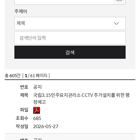
주제어
검색
총
605
건 [
1
/ 61 페이지 ]
번호
공지
제목
국립3.15민주묘지관리소 CCTV 추가설치를 위한 행
정예고
파일
조회수
685
작성일
2026-05-27