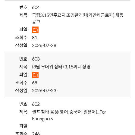
번호
604
제목
국립3.15민주묘지 조경관리원(기간제근로자) 채용
공고
파일
조회수
81
작성일
2026-07-28
번호
603
제목
(8월 무더위 쉼터) 3.15씨네 상영
파일
조회수
69
작성일
2026-07-23
번호
602
제목
셀프 참배 음성(영어, 중국어, 일본어)_For
Foreigners
파일
조회수
246