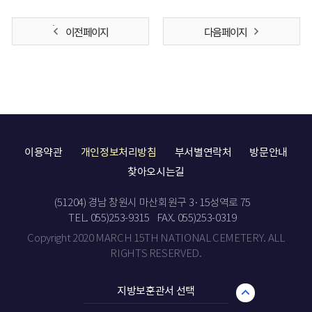
이전 페이지
다음 페이지
이용약관
개인정보처리방침
부서별연락처
방문안내
찾아오시는길
(51204) 경남 창원시 마산회원구 3·15성역로 75
TEL. 055)253-9315
FAX. 055)253-0319
Copyright 2020 MARCH 15TH NATIONAL CEMETERY. ALL
RIGHTS RESERVED.
지방보훈관서 선택