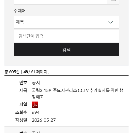
주제어
검색
총
605
건 [
48
/ 61 페이지 ]
번호
공지
제목
국립3.15민주묘지관리소 CCTV 추가설치를 위한 행
정예고
파일
조회수
694
작성일
2026-05-27