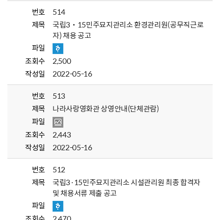
번호
514
제목
국립3˙15민주묘지관리소 환경관리원(공무직근로
자) 채용 공고
파일
조회수
2,500
작성일
2022-05-16
번호
513
제목
나라사랑영화관 상영안내(단체관람)
파일
조회수
2,443
작성일
2022-05-16
번호
512
제목
국립3·15민주묘지관리소 시설관리원 최종 합격자
및 채용서류 제출 공고
파일
조회수
2,470