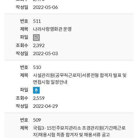
작성일
2022-05-06
번호
511
제목
나라사랑영화관 운영
파일
조회수
2,392
작성일
2022-05-03
번호
510
제목
시설관리원(공무직근로자)서류전형 합격자 발표 및
면접시험 일정안내
파일
조회수
2,559
작성일
2022-04-29
번호
509
제목
국립3·15민주묘지관리소 조경관리원(기간제근로
자)채용시험 최종 합겨자 및 채용서류 공고