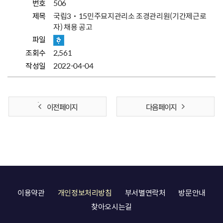
번호
506
제목
국립3˙15민주묘지관리소 조경관리원(기간제근로
자) 채용 공고
파일
조회수
2,561
작성일
2022-04-04
이전 페이지
다음 페이지
이용약관
개인정보처리방침
부서별연락처
방문안내
찾아오시는길