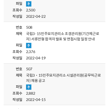
파일
조회수
2,500
작성일
2022-04-22
번호
508
제목
국립3·15민주묘지관리소 조경관리원(기간제근로
자) 서류전형 합격자 발표 및 면접시험 일정 안내
파일
조회수
2,376
작성일
2022-04-19
번호
507
제목
국립3˙15민주묘지관리소 시설관리원(공무직근로
자) 채용 공고
파일
조회수
2,882
작성일
2022-04-15