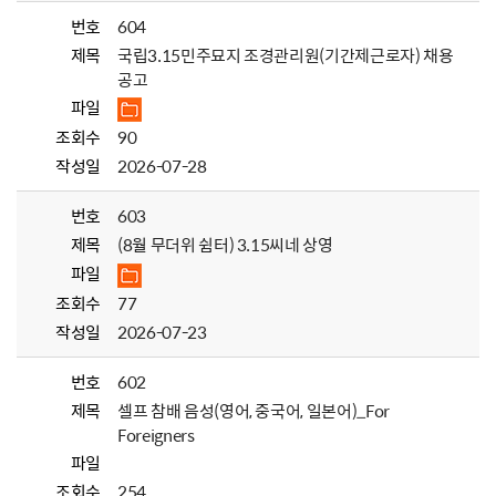
번호
604
제목
국립3.15민주묘지 조경관리원(기간제근로자) 채용
공고
파일
조회수
90
작성일
2026-07-28
번호
603
제목
(8월 무더위 쉼터) 3.15씨네 상영
파일
조회수
77
작성일
2026-07-23
번호
602
제목
셀프 참배 음성(영어, 중국어, 일본어)_For
Foreigners
파일
조회수
254