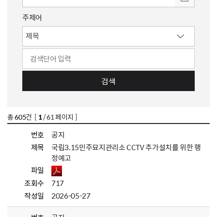
주제어
검색
총
605
건 [
1
/ 61 페이지 ]
번호
공지
제목
국립3.15민주묘지관리소 CCTV 추가설치를 위한 행
정예고
파일
조회수
717
작성일
2026-05-27