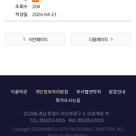
조회수
204
작성일
2026-04-21
이전 페이지
다음 페이지
이용약관
개인정보처리방침
부서별연락처
방문안내
찾아오시는길
(51204) 경남 창원시 마산회원구 3·15성역로 75
TEL. 055)253-9315
FAX. 055)253-0319
Copyright 2020 MARCH 15TH NATIONAL CEMETERY. ALL
RIGHTS RESERVED.