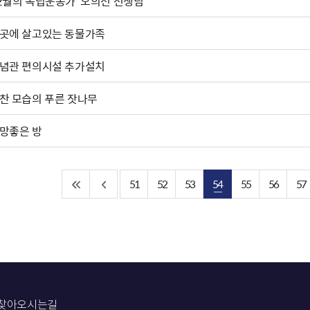
2월의 독립운동가 '오의선'선생님
곳에 살고있는 동물가족
념관 편의시설 추가설치
찬 모습의 푸른 잣나무
망좋은 방
51
52
53
54
55
56
57
찾아오시는길