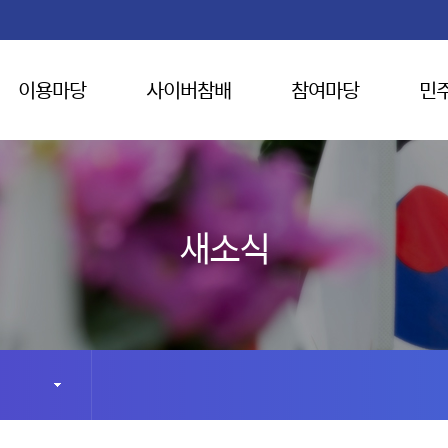
이용마당
사이버참배
참여마당
민
새소식