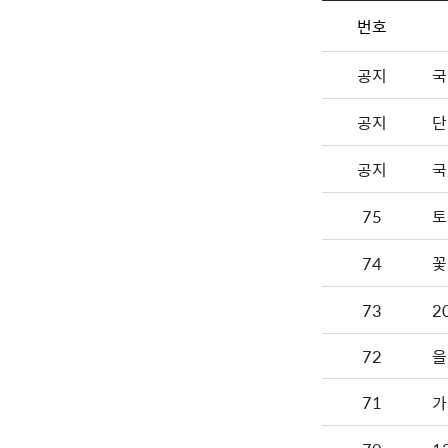
번호
공지
국
공지
단
공지
국
75
토
74
꽃
73
72
을
71
가