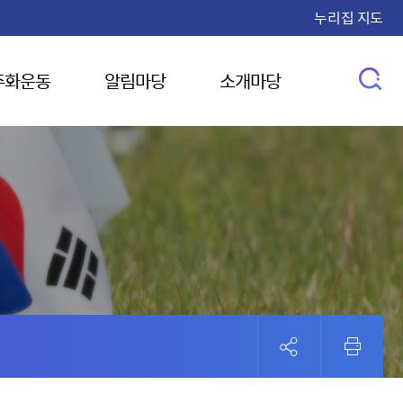
누리집 지도
주화운동
알림마당
소개마당