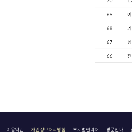
70
1
69
이
68
기
67
힘
66
전
이용약관
개인정보처리방침
부서별연락처
방문안내