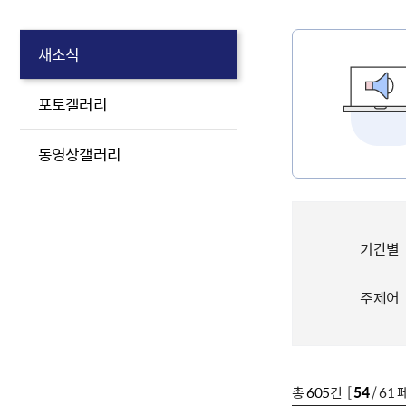
새소식
포토갤러리
동영상갤러리
기간별
주제어
총
605
건 [
54
/ 61 