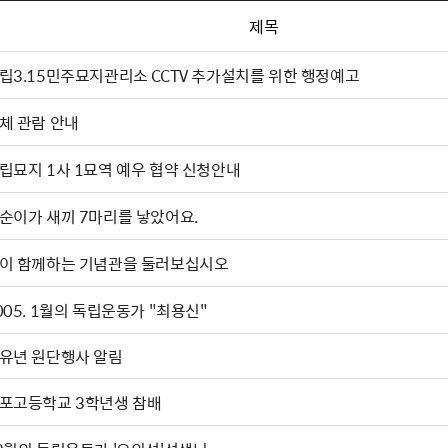
제목
립3.15민주묘지관리소 CCTV 추가설치를 위한 행정예고
체 관람 안내
립묘지 1사 1묘역 예우 협약 신청안내
순이가 새끼 7마리를 낳았어요.
이 함께하는 기념관을 둘러보십시오
2005. 1월의 독립운동가 "최용신"
유년 원단행사 알림
포고등학교 3학년생 참배