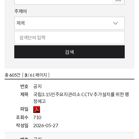
주제어
검색
총
605
건 [
3
/ 61 페이지 ]
번호
공지
제목
국립3.15민주묘지관리소 CCTV 추가설치를 위한 행
정예고
파일
조회수
710
작성일
2026-05-27