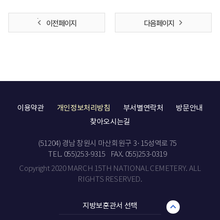
이전 페이지
다음 페이지
이용약관
개인정보처리방침
부서별연락처
방문안내
찾아오시는길
(51204) 경남 창원시 마산회원구 3·15성역로 75
TEL. 055)253-9315
FAX. 055)253-0319
Copyright 2020 MARCH 15TH NATIONAL CEMETERY. ALL
RIGHTS RESERVED.
지방보훈관서 선택