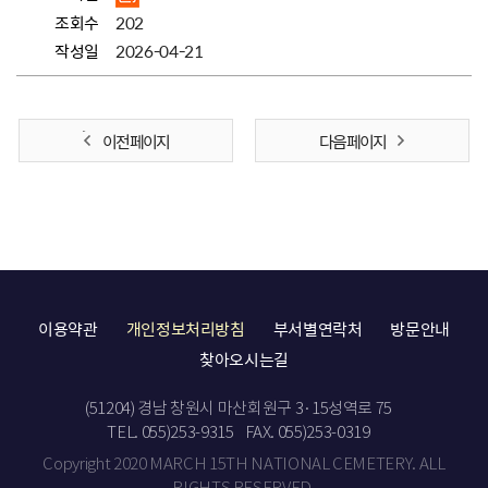
조회수
202
작성일
2026-04-21
이전 페이지
다음 페이지
이용약관
개인정보처리방침
부서별연락처
방문안내
찾아오시는길
(51204) 경남 창원시 마산회원구 3·15성역로 75
TEL. 055)253-9315
FAX. 055)253-0319
Copyright 2020 MARCH 15TH NATIONAL CEMETERY. ALL
RIGHTS RESERVED.