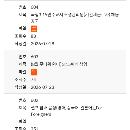
번호
604
제목
국립3.15민주묘지 조경관리원(기간제근로자) 채용
공고
파일
조회수
88
작성일
2026-07-28
번호
603
제목
(8월 무더위 쉼터) 3.15씨네 상영
파일
조회수
74
작성일
2026-07-23
번호
602
제목
셀프 참배 음성(영어, 중국어, 일본어)_For
Foreigners
파일
조회수
251