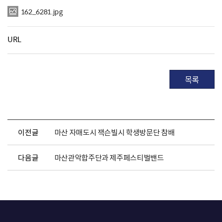
162_6281.jpg
URL
목록
이전글
마산 자매도시 잭슨빌시 학생방문단 참배
다음글
마산관악합주단과 제주페스티벌밴드