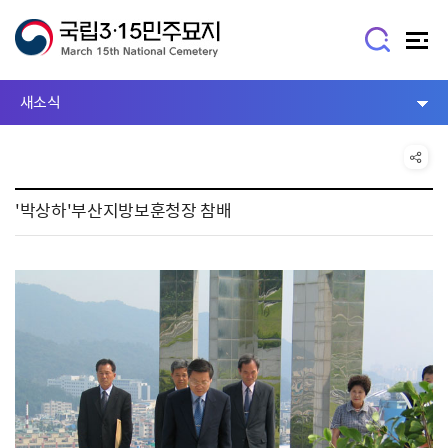
새소식
'박상하'부산지방보훈청장 참배