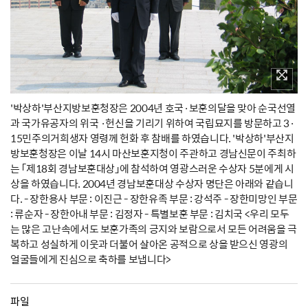
'박상하'부산지방보훈청장은 2004년 호국·보훈의달을 맞아 순국선열
과 국가유공자의 위국 ·헌신을 기리기 위하여 국립묘지를 방문하고 3·
15민주의거희생자 영령께 헌화 후 참배를 하였습니다. '박상하'부산지
방보훈청장은 이날 14시 마산보훈지청이 주관하고 경남신문이 주최하
는 「제18회 경남보훈대상」에 참석하여 영광스러운 수상자 5분에게 시
상을 하였습니다. 2004년 경남보훈대상 수상자 명단은 아래와 같습니
다. - 장한용사 부문 : 이진근 - 장한유족 부문 : 강석주 - 장한미망인 부문
: 류순자 - 장한아내 부문 : 김정자 - 특별보훈 부문 : 김치국 <우리 모두
는 많은 고난속에서도 보훈가족의 긍지와 보람으로서 모든 어려움을 극
복하고 성실하게 이웃과 더불어 살아온 공적으로 상을 받으신 영광의
얼굴들에게 진심으로 축하를 보냅니다>
파일