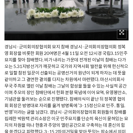
경남시·군의회의장협의회 묘지 참배 경남시·군의회의장협의회 정복
영 회장을 비롯한 회원 20여명은 4월 11일 오전 12시경 국립3.15민주
묘지를 찾아 참배했다. 비가 내리는 가운데 전개된 이날의 참배는 다가
오는 5.31지방선거가 깨끗하고 국가와 지역사회 발전을 위해 헌신적으
로 일할 참된 일꾼이 선출되는 공명선거의 원년이 되게 하자는 데 뜻을
같이하고 그 결연한 결의를 다지는 차원에서 마련됐다. 마산시의회사
무국 주최로 열린 이날 참배는 그날의 함성을 들을 수 있는 사실적 공간
이며 추모의 장인 참배단에서 헌화 분향 묵념에 이어 묘역, 유영봉안소,
기념관을 둘러보는 순으로 진행됐다. 참배의식이 끝난 뒤 정복영 협의
회 회장은 방명대로 자리를 옮겨 방명록에 ‘3·15정신으로 민주. 통일.
번영’이라는 글을 남겼다. 경남시·군의회의장협의회 회원들의 참배를
집례한 박원택 관리소장은 이곳 민주묘지를 단순히 육신이 묻혀있는 묘
지의 차원을 떠나 현충과 추앙의 열린공간으로 구축하는 데 혼신의 힘
을 쏟겠다고 피력했다. 3·15 2차의거일을 맞아 뜻있는 장소에서 의미