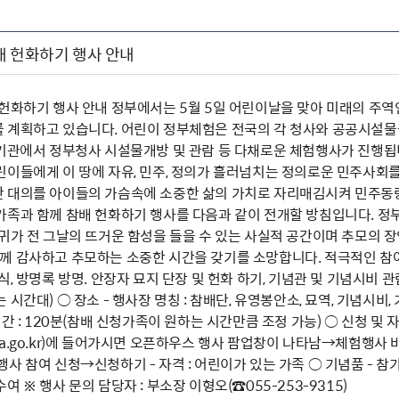
배 헌화하기 행사 안내
 헌화하기 행사 안내 정부에서는 5월 5일 어린이날을 맞아 미래의 주
 계획하고 있습니다. 어린이 정부체험은 전국의 각 청사와 공공시설물을
 기관에서 정부청사 시설물개방 및 관람 등 다채로운 체험행사가 진행
이들에게 이 땅에 자유, 민주, 정의가 흘러넘치는 정의로운 민주사회를
 대의를 아이들의 가슴속에 소중한 삶의 가치로 자리매김시켜 민주동량
가족과 함께 참배 헌화하기 행사를 다음과 같이 전개할 방침입니다. 
귀가 전 그날의 뜨거운 함성을 들을 수 있는 사실적 공간이며 추모의 장
 감사하고 추모하는 소중한 시간을 갖기를 소망합니다. 적극적인 참여와
, 방명록 방명. 안장자 묘지 단장 및 헌화 하기, 기념관 및 기념시비 관람, 야
시간대) ○ 장소 - 행사장 명칭 : 참배단, 유영봉안소, 묘역, 기념시비, 
간 : 120분(참배 신청가족이 원하는 시간만큼 조정 가능) ○ 신청 및 자격 - 
15.mpva.go.kr)에 들어가시면 오픈하우스 행사 팜업창이 나타남
사 참여 신청→신청하기 - 자격 : 어린이가 있는 가족 ○ 기념품 - 참
 ※ 행사 문의 담당자 : 부소장 이형오(☎055-253-9315)