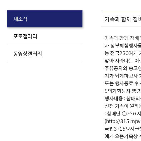
가족과 함께 참
새소식
포토갤러리
가족과 함께 참배
자 정부체험행사를
등 전국230여개
동영상갤러리
맞아 자라나는 어린
주유공자의 숭고한
기가 되게하고자 
또는 행사종료 후 
5의거희생자 영령께
행사내용 : 참배의식
신청 가족이 원하는 
: 참배단 ○ 소요시
(http://3
국립3·15묘지→행
에게 으뜸가족상 수여