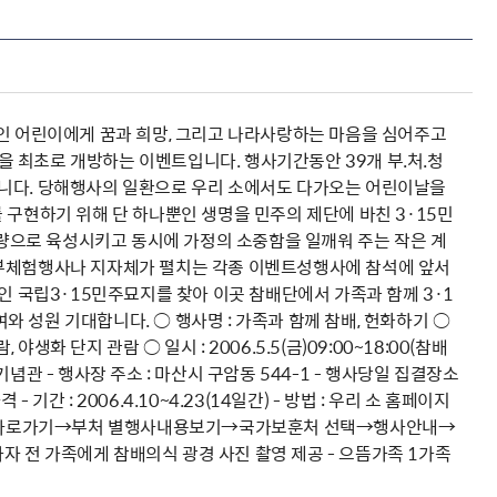
역인 어린이에게 꿈과 희망, 그리고 나라사랑하는 마음을 심어주고
 최초로 개방하는 이벤트입니다. 행사기간동안 39개 부.처.청
됩니다. 당해행사의 일환으로 우리 소에서도 다가오는 어린이날을
 구현하기 위해 단 하나뿐인 생명을 민주의 제단에 바친 3·15민
으로 육성시키고 동시에 가정의 소중함을 일깨워 주는 작은 계
정부체험행사나 지자체가 펼치는 각종 이벤트성행사에 참석에 앞서
인 국립3·15민주묘지를 찾아 이곳 참배단에서 가족과 함께 3·1
 성원 기대합니다. ○ 행사명 : 가족과 함께 참배, 헌화하기 ○
생화 단지 관람 ○ 일시 : 2006.5.5(금)09:00~18:00(참배
기념관 - 행사장 주소 : 마산시 구암동 544-1 - 행사당일 집결장소
기간 : 2006.4.10~4.23(14일간) - 방법 : 우리 소 홈페이지
→체험행사 바로가기→부처 별행사내용보기→국가보훈처 선택→행사안내→
가자 전 가족에게 참배의식 광경 사진 촬영 제공 - 으뜸가족 1가족