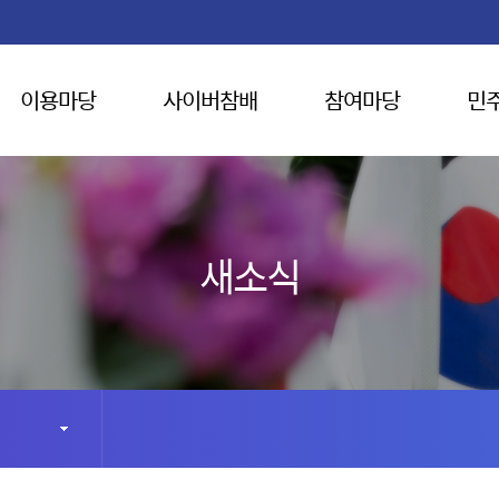
이용마당
사이버참배
참여마당
민
새소식