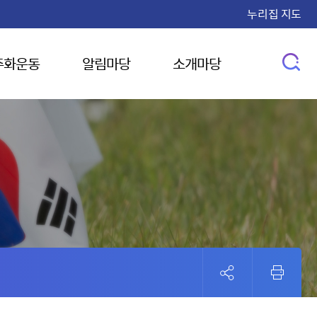
누리집 지도
주화운동
알림마당
소개마당