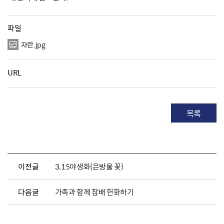
파일
자란.jpg
URL
목록
이전글
3.15야생화(은방울 꽃)
다음글
가족과 함께 참배 헌화하기