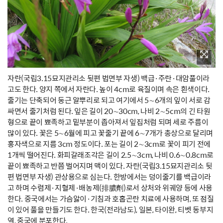
자란(국립3.15묘지관리소 뒷편 법면부 자생) 백급·주란·대암풀이라
고도 한다. 양지 쪽에서 자란다. 높이 4cm로 육질이며 속은 흰색이다.
줄기는 단축되어 둥근 알뿌리로 되고 여기에서 5∼6개의 잎이 서로 감
싸면서 줄기처럼 된다. 잎은 길이 20∼30cm, 나비 2∼5cm의 긴 타원
형으로 끝이 뾰족하고 밑부분이 좁아져서 잎집처럼 되며 세로 주름이
많이 있다. 꽃은 5∼6월에 피고 꽃줄기 끝에 6∼7개가 총상으로 달리며
홍자색으로 지름 3cm 정도이다. 포는 길이 2∼3cm로 꽃이 피기 전에
1개씩 떨어진다. 화피갈래조각은 길이 2.5∼3cm, 나비 0.6∼0.8cm로
끝이 뾰족하고 반쯤 벌어지며 맥이 있다. 자란(국립3.15묘지관리소 뒷
편 법면부 자생) 관상용으로 심는다. 한방에서는 덩이줄기를 백급이라
고 하며 수렴제·지혈제·배농제(排膿劑)로서 상처와 위궤양 등에 사용
한다. 중국에서는 가슴앓이·기침과 호홉곤란 치료에 사용하며, 또 점질
이 있어 풀을 만들기도 한다. 한국(전라남도), 일본, 타이완, 티벳 동부지
역, 중국에 분포한다.