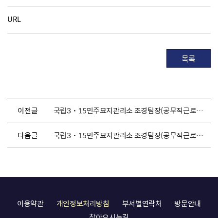
URL
목록
이전글
국립3˙15민주묘지관리소 조경팀장(공무직근로자) 채용 공고
다음글
국립3˙15민주묘지관리소 조경팀장(공무직근로자) 채용 재공고
이용약관
개인정보처리방침
부서별연락처
방문안내
찾아오시는길