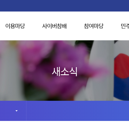
이용마당
사이버참배
참여마당
민
새소식