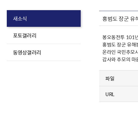
홍범도 장군 유
새소식
포토갤러리
봉오동전투 101년
홍범도 장군 유해
온라인 국민추모사이트(
동영상갤러리
감사와 추모의 마
파일
URL