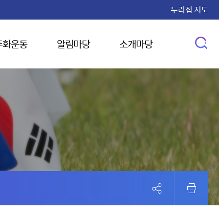
누리집 지도
주화운동
알림마당
소개마당