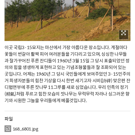
이곳 국립3·15묘지는 마산에서 가장 아름다운 장소입니다. 계절마다
꽃들이 번갈아 활짝 피어 여러분들을 기다리고 있으며, 싱싱한 나무들
과 잘가꾸어진 푸른 잔디들이 1960년 3월 15일 그 당시 표출되었던 정
의와 힘을 생생하게 표현하고 있는 기념조형물들과 잘 조화되어 있는
곳입니다. 어제는 1960년 그 당시 국민들에게 보여주었던 3·15민주의
거 희생자분들의 힘찬 기상을 다시 한번 새기고자 시비(詩碑) 맞은편 잔
디법면부에 푸른 잣나무 11그루를 새로 심었습니다. 우리 민족의 정기
(精氣)처럼 푸르고 힘찬 모습의 잣나무는 무럭무럭 자라나 싱그러운 향
기와 시원한 그늘을 우리들에게 베풀것입니다.
파일
168_6801.jpg