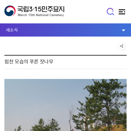
새소식
힘찬 모습의 푸른 잣나무