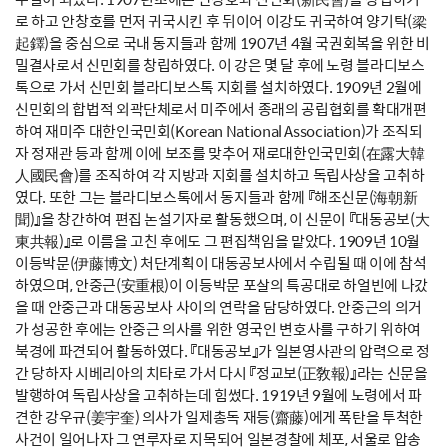
로 하고 안창호를 먼저 귀국시킨 후 뒤이어 이강도 귀국하여 양기탁(梁
起鐸)을 중심으로 국내 동지들과 함께 1907년 4월 국권회복을 위한 비
밀결사로서 신민회를 창립하였다. 이 강은 몇 달 후에 노령 블라디보스
톡으로 가서 신민회 블라디보스톡 지회를 설치하였다. 1909년 2월에
신민회의 합법적 외곽단체로서 미주에서 종래의 공립협회를 확대개편
하여 재미주 대한인국민회(Korean National Association)가 조직되
자 정재관 등과 함께 이에 보조를 맞추어 재로대한인국민회(在露大韓
人國民會)를 조직하여 각 지방과 지회를 설치하고 독립사상을 고취하
였다. 또한 그는 블라디보스톡에서 동지들과 함께 『해조신문(海朝新
聞)』을 창간하여 편집 논설기자로 활동했으며, 이 신문이 『대동공보(大
東共報)』로 이름을 고친 후에도 그 편집책임을 맡았다. 1909년 10월
이등박문(伊藤博文) 처단계획이 대동공보사에서 수립될 때 이에 참석
하였으며, 안중근(安重根)이 이등박문 포살의 특공대로 하얼빈에 나갔
을 때 안중근과 대동공보사 사이의 연락을 담당하였다. 안중근의 의거
가 성공한 후에는 안중근 의사를 위한 영국인 변호사를 구하기 위하여
북경에 파견되어 활동하였다. 『대동공보』가 일본영사관의 압력으로 정
간 당하자 시베리아의 치타로 가서 다시 『정교보(正敎報)』라는 신문을
발행하여 독립사상을 고취하는데 힘썼다. 1919년 9월에 노령에서 파
견한 강우규(姜宇奎) 의사가 일제총독 재등(齋藤)에게 폭탄을 투척한
사건이 일어나자 그 연루자로 지목되어 일본경찰에 체포, 서울로 압송