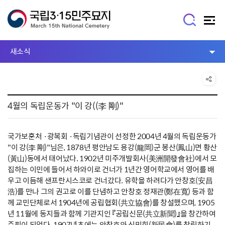
새소식
4월의 독립운동가 "이 강((李 剛)"
국가보훈처 ·광복회 ·독립기념관이 선정한 2004년 4월의 독립운동가
"이 강(李 剛)"님은, 1878년 평안남도 용강(龍岡)군 봉산(鳳山)면 황산
(黃山)동에서 태어났다. 1902년 미주개발회사(美洲開發會社)에서 모
집하는 이민에 들어서 하와이로 건너가 1년간 영어학교에서 영어를 배
우고 이듬해 샌프란시스코로 건너갔다. 유학을 하려다가 안창호(安昌
浩)를 만나 그의 권고로 이를 단념하고 안창호 정재관(鄭在寬) 등과 함
께 교민단체로서 1904년에 공립협회(共立協會)를 창설했으며, 1905
년 11월에 동지들과 함께 기관지인 『공립신문(共立新聞)』을 창간하여
주필이 되었다. 1907년초에는 안창호와 신민회(新民會)를 창립하기