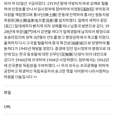
되어 약 50일간 구금되었다. 1919년 말에 석방되자 바로 상해로 탈출
하여 안창호를 만나서 임시정부에 참여하여 의정원(議政院) 부의장과
의장을 역임했으며 흥사단(興士團) 운동에 진력하여 흥사단 원동지방
위원회(興士團遠東地方委員會)를 설치하였다. 일제의 세력이 장강
(長江) 일대에까지 뻗치게 되자 상해를 떠나 남중국 방면으로 갔다. 19
28년에 하문(廈門)에서 강연을 하다가 일제경찰에 납치되어 평양으로
호송되었으며 징역 3년형의 언도를 받고 평양감옥에서 옥고를 치렀다.
출옥하자 다시 고국을 탈출하여 중국 복건성(福建城)으로 망명하여 활
동하다가 1945년 해방을 맞았다. 중경에 있던 임시정부의 명령으로 대
만에 있는 한국 동포들에 대한 선무단(宣撫團) 단장이 되어 대만으로
갔다가 1946년에 귀국하여 1964년 사망하였다. 정부에서는 1962년
에 건국훈장 독립장을 수여하였다. << 우리 모두는 조국광복을 위하여
공헌하고 희생하신 독립유공자의 숭고한 뜻을 이어받아 나라사랑하는
마음을 더높입시다 >>
파일
URL