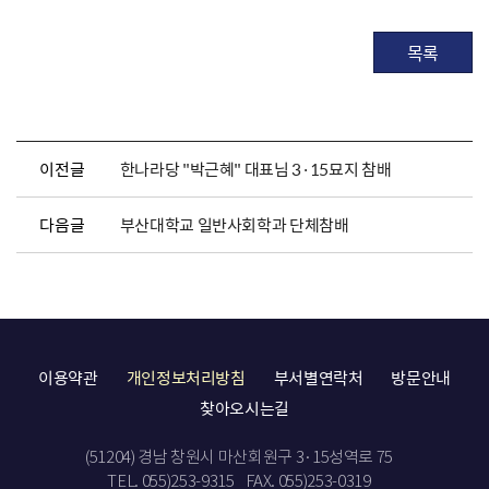
목록
이전글
한나라당 "박근혜" 대표님 3·15묘지 참배
다음글
부산대학교 일반사회학과 단체참배
이용약관
개인정보처리방침
부서별연락처
방문안내
찾아오시는길
(51204) 경남 창원시 마산회원구 3·15성역로 75
TEL. 055)253-9315
FAX. 055)253-0319