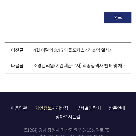
목록
이전글
4월 이달의 3.15 인물포커스 <김효덕 열사>
다음글
조경관리원(기간제근로자) 최종합격자 발표 및 채용서류 제출 안내
이용약관
개인정보처리방침
부서별연락처
방문안내
찾아오시는길
(51204) 경남 창원시 마산회원구 3·15성역로 75