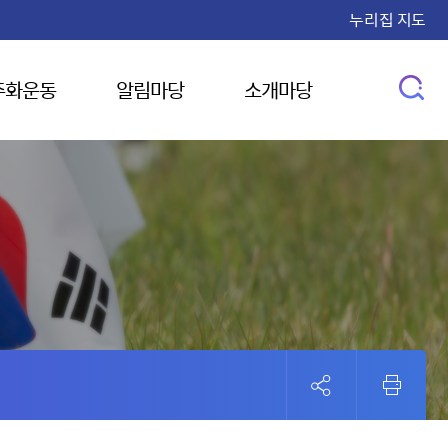
누리집 지도
주화운동
알림마당
소개마당