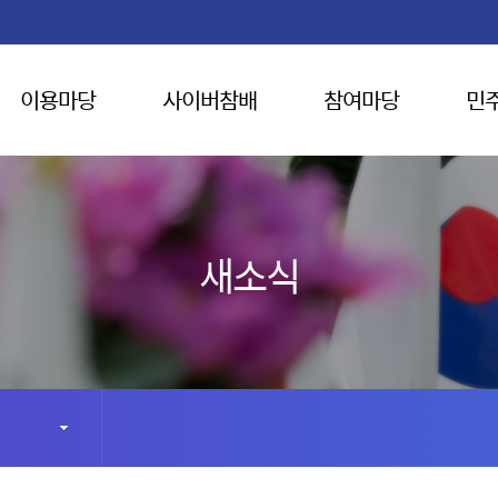
이용마당
사이버참배
참여마당
민
새소식