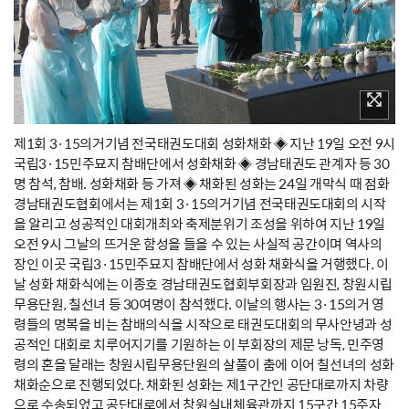
제1회 3·15의거기념 전국태권도대회 성화채화 ◈ 지난 19일 오전 9시
국립3·15민주묘지 참배단에서 성화채화 ◈ 경남태권도 관계자 등 30
명 참석, 참배. 성화채화 등 가져 ◈ 채화된 성화는 24일 개막식 때 점화
경남태권도협회에서는 제1회 3·15의거기념 전국태권도대회의 시작
을 알리고 성공적인 대회개최와 축제분위기 조성을 위하여 지난 19일
오전 9시 그날의 뜨거운 함성을 들을 수 있는 사실적 공간이며 역사의
장인 이곳 국립3·15민주묘지 참배단에서 성화 채화식을 거행했다. 이
날 성화 채화식에는 이종호 경남태권도협회부회장과 임원진, 창원시립
무용단원, 칠선녀 등 30여명이 참석했다. 이날의 행사는 3·15의거 영
령들의 명복을 비는 참배의식을 시작으로 태권도대회의 무사안녕과 성
공적인 대회로 치루어지기를 기원하는 이 부회장의 제문 낭독, 민주영
령의 혼을 달래는 창원시립무용단원의 살풀이 춤에 이어 칠선녀의 성화
채화순으로 진행되었다. 채화된 성화는 제1구간인 공단대로까지 차량
으로 수송되었고 공단대로에서 창원실내체육관까지 15구간 15주자