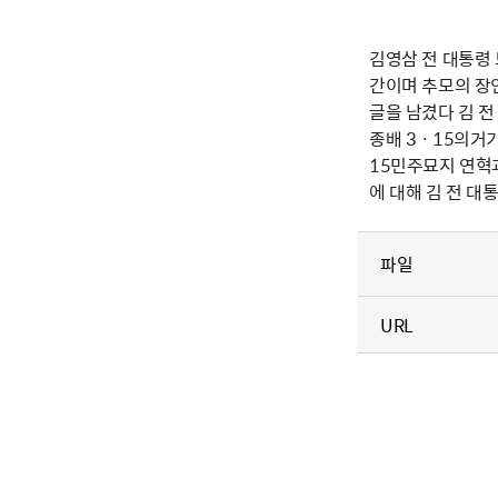
김영삼 전 대통령 
간이며 추모의 장인
글을 남겼다 김 전
종배 3ㆍ15의거
15민주묘지 연혁과
에 대해 김 전 대
파일
URL