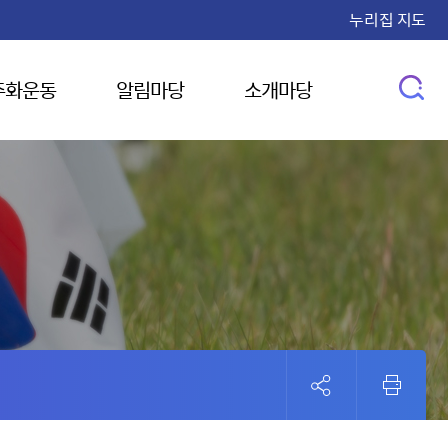
누리집 지도
주화운동
알림마당
소개마당