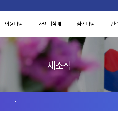
이용마당
사이버참배
참여마당
민
새소식