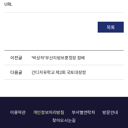
URL
목록
이전글
'박상하'부산지방보훈청장 참배
다음글
간디자유학교 제2회 국토대장정
이용약관
개인정보처리방침
부서별연락처
방문안내
찾아오시는길