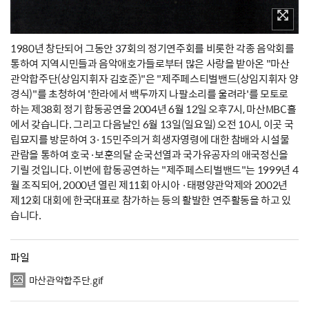
1980년 창단되어 그동안 37회의 정기연주회를 비롯한 각종 음악회를
통하여 지역시민들과 음악애호가들로부터 많은 사랑을 받아온 "마산
관악합주단(상임지휘자 김호준)"은 "제주페스티벌밴드(상임지휘자 양
경식)"를 초청하여 '한라에서 백두까지 나팔소리를 울려라'를 모토로
하는 제38회 정기 합동공연을 2004년 6월 12일 오후7시, 마산MBC홀
에서 갖습니다. 그리고 다음날인 6월 13일(일요일) 오전 10시, 이곳 국
립묘지를 방문하여 3·15민주의거 희생자영령에 대한 참배와 시설물
관람을 통하여 호국·보훈의달 순국선열과 국가유공자의 애국정신을
기릴 것입니다. 이번에 합동공연하는 "제주페스티벌밴드"는 1999년 4
월 조직되어, 2000년 열린 제11회 아시아 ·태평양관악제와 2002년
제12회 대회에 한국대표로 참가하는 등의 활발한 연주활동을 하고 있
습니다.
파일
마산관악합주단.gif