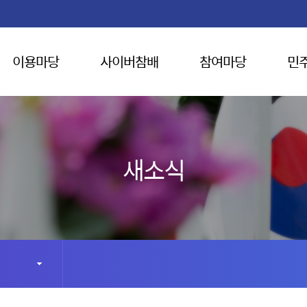
이용마당
사이버참배
참여마당
민
새소식