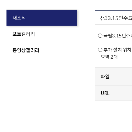
국립3.15민주
새소식
포토갤러리
○ 국립3.15민
○ 추가 설치 위치
동영상갤러리
- 묘역 2대
파일
URL