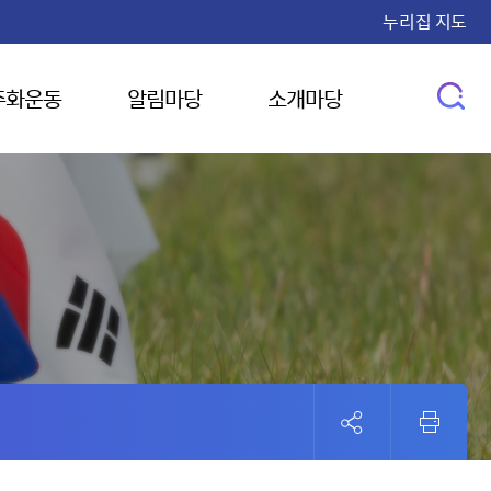
누리집 지도
주화운동
알림마당
소개마당