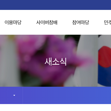
이용마당
사이버참배
참여마당
민
새소식