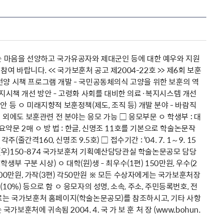
 마음을 선양하고 국가유공자와 제대군인 등에 대한 예우와 지원
바랍니다. << 국가보훈처 공고 제2004-22호 >> 제6회 보훈
선양 시책 프로그램 개발 - 국민공동체의식 고양을 위한 보훈의 역
복지시책 개선 방안 - 고령화 사회를 대비한 의료·복지시스템 개선
 등 ㅇ 미래지향적 보훈정책(제도, 조직 등) 개발 분야 - 바람직
 외에도 보훈관련 전 분야는 응모 가능 □ 응모부문 ㅇ 학생부 : 대
및 요약문 2매 ㅇ 방 법 : 한글, 신명조 11호를 기본으로 학술논문작
주(줄간격160, 신명조 9.5호) □ 접수기간 : '04. 7. 1～9. 15
17-23 (우)150-874 국가보훈처 기획예산담당관실 학술논문공모 담당
대학생부 구분 시상) ㅇ 대학(원)생 - 최우수(1편) 150만원, 우수(2
 각100만원, 가작(3편) 각50만원 ※ 모든 수상자에게는 국가보훈처장
(10%) 등으로 함 ㅇ 응모자의 성명, 소속, 주소, 주민등록번호, 전
자료는 국가보훈처 홈페이지(학술논문공모)를 참조하시고, 기타 사항
보훈처에 귀속됨 2004. 4. 국 가 보 훈 처 장 (www.bohun.