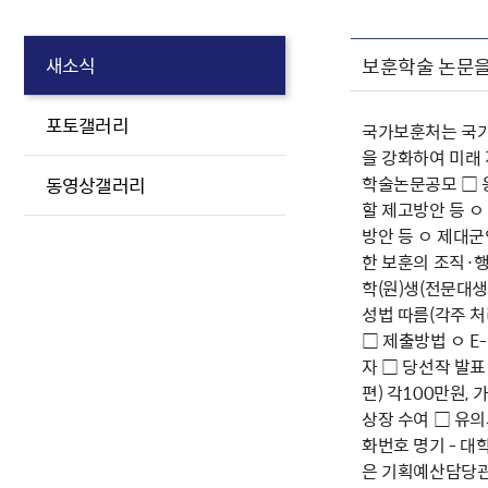
보훈학술 논문을
새소식
포토갤러리
국가보훈처는 국가
을 강화하여 미래 
학술논문공모 □ 
동영상갤러리
할 제고방안 등 ㅇ
방안 등 ㅇ 제대군
한 보훈의 조직·행
학(원)생(전문대생 
성법 따름(각주 처리 
□ 제출방법 ㅇ E-
자 □ 당선작 발표 
편) 각100만원, 
상장 수여 □ 유의사
화번호 명기 - 
은 기획예산담당관실(