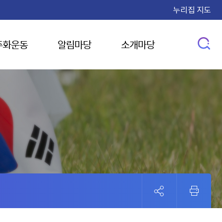
누리집 지도
주화운동
알림마당
소개마당