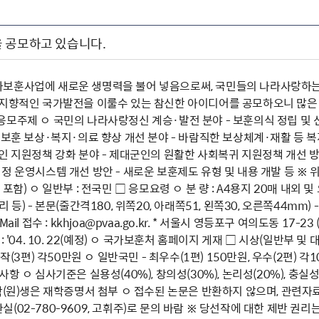
 공모하고 있습니다.
보훈사업에 새로운 생명력을 불어 넣음으로써, 국민들의 나라사랑하는
지향적인 국가발전을 이룰수 있는 참신한 아이디어를 공모하오니 많은 참여 
응모주제 ㅇ 국민의 나라사랑정신 계승·발전 분야 - 보훈의식 정립 및 
 보훈 보상·복지·의료 향상 개선 분야 - 바람직한 보상체계·재활 등 
인 지원정책 강화 분야 - 제대군인의 원활한 사회복귀 지원정책 개선 방안
정 운영시스템 개선 방안 - 새로운 보훈제도 유형 및 내용 개발 등 ※ 위
포함) ㅇ 일반부 : 전국민 □ 응모요령 ㅇ 분 량 : A4용지 20매 내외 
등) - 본문(줄간격180, 위쪽20, 아래쪽51, 왼쪽30, 오른쪽44mm) - 각
Mail 접수 : kkhjoa@pvaa.go.kr. * 서울시 영등포구 여의도동 
: '04. 10. 22(예정) ㅇ 국가보훈처 홈페이지 게재 □ 시상(일반부 및 
가작(3편) 각50만원 ㅇ 일반국민 - 최우수(1편) 150만원, 우수(2편)
항 ㅇ 심사기준은 실용성(40%), 창의성(30%), 논리성(20%), 충실성
대학(원)생은 재학증명서 첨부 ㅇ 접수된 논문은 반환하지 않으며, 관련
02-780-9609, 고휘주)로 문의 바람 ※ 당선작에 대한 제반 권리는 국가