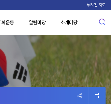
누리집 지도
주화운동
알림마당
소개마당