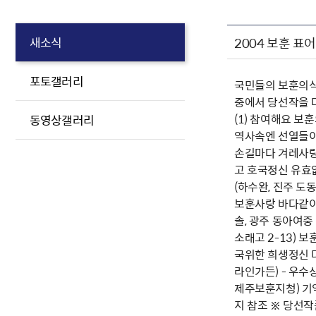
2004 보훈 표
새소식
포토갤러리
국민들의 보훈의식을
중에서 당선작을 
(1) 참여해요 보훈
동영상갤러리
역사속엔 선열들이 
손길마다 겨레사랑 
고 호국정신 유효없
(하수완, 진주 도동
보훈사랑 바다같이 
솔, 광주 동아여중
소래고 2-13) 
국위한 희생정신 다
라인가든) - 우수
제주보훈지청) 기억
지 참조 ※ 당선