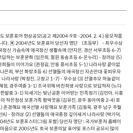
표어 현상공모(공고 제2004-9호 -2004. 2. 4.) 응모작품
다. ▣ 2004년도 보훈표어 당선자 명단 〔초등부〕 - 최우수상
 호국정신 가슴속에 애국정신 생활속에 (안지은, 경산 서부초등 6-7)
하는 보훈문화 (임은희, 철원 동송초등 6-온누리) - 장려상 (5)
희들이 이어가요 (권정길, 안동 풍서초등 5-1) 나라사랑 끝이없
 (나은희, 부산 화랑초등 6) 선열들의 애국정신 자손만대 꽃피우자
나라사랑 (박정진, 고창고 1-7) - 우수상 (3) 선열추모 하늘같이
혜정, 경주여중 3-1) 조국위해 바친희생 사랑으로 보답하자 (노다
전 한밭중 3-1) 되새기는 빛난공훈 이어받는 민족정기 (김민아, 시흥
나의 작은정성 보훈가족 함박웃음 (김유진, 광주 동아여중 2-4) 호
1) 존경해요 애국선열 사랑해요 보훈가족 (김동욱, 광주 남구 주월
A) - 장려상 (2) 선열들의 애국충정 깊이새겨 나라사랑 (박기덕,
004년도 보훈포스터(그림 포함) 당선자 명단 : 국가보훈처 홈페이
마음으로 2005년도 호국 보훈의달 표어및 포스터 공모시 많이