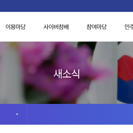
이용마당
사이버참배
참여마당
민
새소식