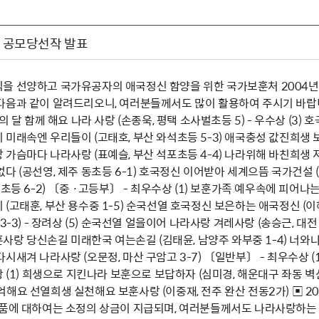
어 공모당선작 발표
 선양하고 국가유공자의 애국정신 함양을 위한 국가보훈처 2004년도 보훈
다음과 같이 알려드리오니, 여러분들께서도 많이 활용하여 주시기 바랍니
의 달 함께 해요 나라 사랑 (손종욱, 평택 소사벌초등 5) - 우수상 (3)
미래속엔 우리들이 (고태호, 부산 와석초등 5-3) 애국충성 값진희생 보답
가슴마다 나라사랑 (표예슬, 부산 석포초등 4-4) 나라위해 바친희생 저
다 (공선영, 제주 동초등 6-1) 호국정신 이어받아 세계으뜸 국가건설
초등 6-2) 〔중 ·고등부〕 - 최우수상 (1) 보훈가족 예우속에 피어나는 
(고태훈, 부산 용수중 1-5) 순국선열 호국정신 보은하는 애국정신 (이
 3-3) - 장려상 (5) 순국선열 얼을이어 나라사랑 겨레사랑 (송승근, 대
보훈사랑 당신손길 미래한국 여는손길 (김태윤, 남양주 와부중 1-4) 너와
시새겨 나라사랑 (오문정, 마산 구암고 3-7) 〔일반부〕 - 최우수상 (
상 (1) 희생으로 지킨나라 보훈으로 보답하자 (심미경, 해운대구 좌동 벽산
해요 선열희생 실천해요 보훈사랑 (이중재, 전주 완산 전동2가) ▣ 2
작품에 대하여는 소정의 상금이 지급되며, 여러분들께서도 나라사랑하는 