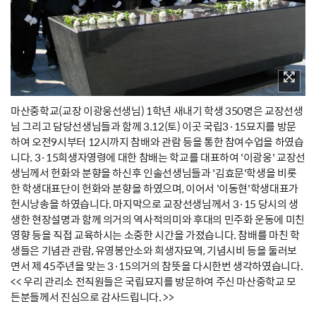
마산중학교(교장 이광웅선생님) 1학년 새내기 학생 350명은 교장선생
님 그리고 담당선생님들과 함께 3.12(토) 이곳 국립3·15묘지를 방문
하여 오전9시부터 12시까지 참배와 관람 등을 통한 참여수업을 하였습
니다. 3·15희생자영령에 대한 참배는 학교를 대표하여 '이광웅' 교장선
생님께서 헌화와 분향을 하신후 인솔선생님들과 '김효문'학생을 비롯
한 학생대표단이 헌화와 분향을 하였으며, 이어서 '이동현'학생대표가
헌시낭송을 하였습니다. 마지막으로 교장선생님께서 3·15 당시의 생
생한 현장설명과 함께 의거의 역사적의미와 후대의 민주화 운동에 미친
영향 등을 직접 교육하시는 소중한 시간을 가졌습니다. 참배를 마친 학
생들은 기념관 관람, 유영봉안소와 희생자묘역, 기념시비 등을 둘러보
면서 제 45주년을 맞는 3·15의거의 참뜻을 다시한번 생각하였습니다.
<< 우리 관리소 전직원들은 국립묘지를 방문하여 주신 마산중학교 모
든분들께서 진심으로 감사드립니다. >>