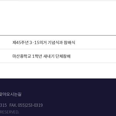
제45주년 3·15의거 기념식과 참배식
마산중학교 1학년 새내기 단체참배
찾아오시는길
9315
FAX. 055)253-0319
 RESERVED.