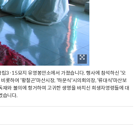
시, 국립3·15묘지 유영봉안소에서 가졌습니다. 행사에 참석하신 '오
비롯하여 '황철곤'마산시장, '하문식'시의회의장, '류대식'마산보
 독재와 불의에 항거하여 고귀한 생명을 바치신 희생자영령들에 대
였습니다.