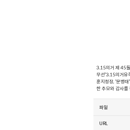
3.15의거 제 4
무선'3.15의거유
훈지청장, '문병
한 추모와 감사를
파일
URL