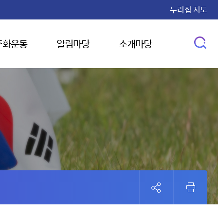
누리집 지도
주화운동
알림마당
소개마당