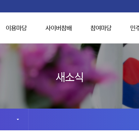
이용마당
사이버참배
참여마당
민
새소식