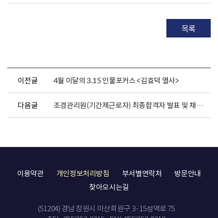
목록
이전글
4월 이달의 3.15 인물포커스 <김효덕 열사>
다음글
조경관리원(기간제근로자) 최종합격자 발표 및 채용서류 제출 안내
이용약관
개인정보처리방침
부서별연락처
방문안내
찾아오시는길
(51204) 경남 창원시 마산회원구 3·15성역로 75