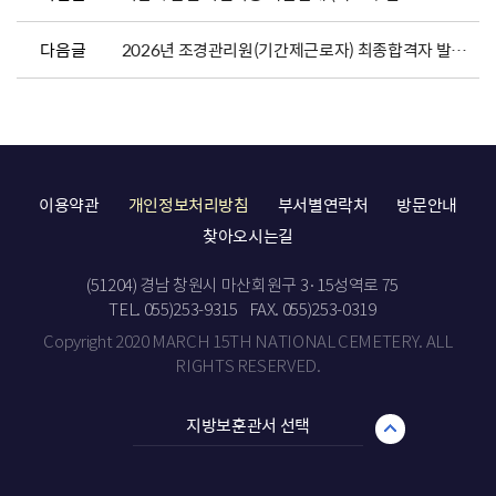
다음글
2026년 조경관리원(기간제근로자) 최종합격자 발표 및 채용서류 제출 안내
이용약관
개인정보처리방침
부서별연락처
방문안내
찾아오시는길
(51204) 경남 창원시 마산회원구 3·15성역로 75
TEL. 055)253-9315
FAX. 055)253-0319
Copyright 2020 MARCH 15TH NATIONAL CEMETERY. ALL
RIGHTS RESERVED.
지방보훈관서 선택