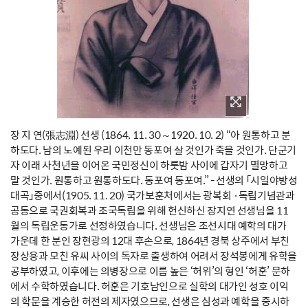
장 지 연(張志淵) 선생 (1864. 11. 30～1920. 10. 2) “아 원통하고 분
하도다. 남의 노예된 우리 이천만 동포여 살 것인가 죽을 것인가. 단군기
자 이래 사천년을 이어온 국민정신이 하룻밤 사이에 갑자기 멸망하고
말 것인가. 원통하고 원통하도다. 동포여 동포여.” - 선생의 「시일야방성
대곡」중에서(1905. 11. 20) 국가보훈처에서는 광복회 ·독립기념관과
공동으로 국권회복과 조국독립을 위해 헌신하신 장지연 선생님을 11
월의 독립운동가로 선정하였습니다. 선생님은 조선시대 예학의 대가
가운데 한 분인 장현광의 12대 후손으로, 1864년 경북 상주에서 부친
장상용과 모친 유씨 사이의 독자로 출생하여 어려서 장석봉에게 유학을
공부하였고, 이후에는 의병장으로 이름 높은 ‘허위’의 형인 ‘허훈’ 문하
에서 수학하였습니다. 허훈은 기호남인으로 실학의 대가인 성호 이익
의 학문을 계승한 허전의 제자였으므로, 선생은 심성과 예학을 중시하