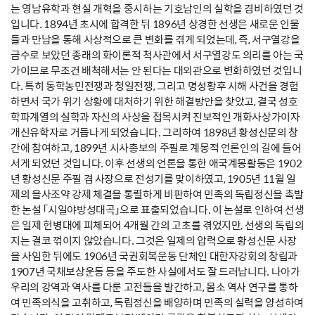
는 영남유학과 현실 개혁을 중시하는 기호남인의 실학을 겸비하였던 것
입니다. 1894년 초시에 합격한 뒤 1896년 상경한 선생은 새로운 인물
들과 만남을 통해 사상적으로 큰 변화를 겪게 되었는데, 즉, 서구열강을
금수로 보았던 종래의 화이론적 척사관에서 서구열강도 의리를 아는 국
가이므로 무조건 배척해서는 안 된다는 대외관으로 변화하였던 것입니
다. 특히 동학농민전쟁과 청일전쟁, 그리고 명성황후 시해 사건을 경험
하면서 국가 위기 상황에 대처하기 위한 해결방안을 찾았고, 결국 성호
학파계열의 실학과 자신의 사상을 접목시켜 진보적인 개화사상가이자
개신유학자로 거듭나게 되었습니다. 그리하여 1898년 황성신문의 창
간에 참여하고, 1899년 시사총보의 주필로 계몽적 언론인의 길에 들어
서게 되었던 것입니다. 이후 선생의 언론을 통한 애국계몽활동은 1902
년 황성신문 주필 겸 사장으로 전성기를 맞이하였고, 1905년 11월 일
제의 을사조약 강제 체결을 통렬하게 비판하여 민족의 독립정신을 촉발
한 논설 「시일야방성대곡」으로 표출되었습니다. 이 논설로 인하여 선생
은 일제 헌병대에 피체되어 4개월 간의 고초를 겪었지만, 선생의 독립의
지는 결코 꺾이지 않았습니다. 그것은 일제의 압력으로 황성신문 사장
을 사임한 뒤에도 1906년 국권회복운동 단체인 대한자강회의 창립과
1907년 국채보상운동 등을 주도한 사실에서도 잘 드러납니다. 나아가
우리의 강역과 역사를 다룬 고전들을 발간하고, 몸소 역사 연구를 통하
여 민족의식을 고취하고, 독립정신을 배양하며 민족의 실력을 양성하여