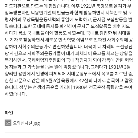
지도기관으로 만드는데 힘썼습니다. 이후 1921년 북경으로 옮겨가 무
장투쟁론자인 박용만계열의 인물들과 함께 활동하면서 서북간도 및 노
령지역의 무장독립운동세력의 통일에 노력하고, 군자금 모집활동을 벌
였습니다. 또한 국내에 동지를 파견하여 군자금 모집활동을 배후 지도
하다가 몸소 국내로 들어와 활동도 하였는데, 국내로 잠입한 뒤 시대일
보 기자로 활동하면서 새로운 민족혁명 이념으로 전파된 사회주의에 공
감하여 사회주의운동가로 변신하였습니다. 더욱이 네 차례의 조선공산
당 사건으로 사회주의운동가들이 대거 피체되어 옥고를 치르는 상황을
목격하면서, 국제혁명자후원회의 국내 책임자가 되어 감옥에 갇힌 혁명
동지들과 그 가족들을 돕는 일에 앞장섰습니다. 그러다가 1931년 3월
향리인 용인에서 일경에 피체되어 서대문형무소에서 옥고를 치르던 중,
심한 고문으로 같은 해 5월 6일 옥중에서 42살의 나이로 순국하고 말았
습니다. 정부는 선생의 공훈을 기리어 1980년 건국훈장 독립장을 수여
하였습니다.
파일
오의선사진.jpg