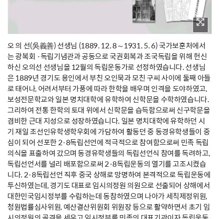
오 의 선(吳義善) 선생님 (1889. 12. 8～1931. 5. 6) 국가보훈처에서
는 광복회 ·독립기념관과 공동으로 국권회복과 조국독립을 위해 헌신
하신 오의선 선생님을 12월의 독립운동가로 선정하였습니다. 선생님
은 1889년 경기도 용인에서 부친 오인묵과 모친 구씨 사이에 둘째 아들
로 태어나, 어려서부터 가풍에 따라 한학을 배우며 인격을 도야하였고,
보성전문학교와 일본 명치대학에 유학하여 신학문을 수학하였습니다.
그리하여 전통 한학의 토대 위에서 신학문을 습득함으로써 신구학문을
겸비한 근대 지성으로 성장하였습니다. 일본 명치대학에 유학하던 시
기 재일 조선인유학생학우회에 가담하여 활동던 중 동경유학생들이 중
심이 되어 선포한 2·8독립선언에 적극적으로 참여함으로써 민족 독립
의식을 표출하여 갔으며 동경유학생들의 독립선언식 참여를 독려하고,
독립선언서를 널리 배포함으로써 2·8독립운동의 열기를 고조시켰습
니다. 2·8독립선언 직후 중국 상해로 망명하여 본격적으로 독립운동에
투신하였는데, 경기도 대표로 임시의정원 의원으로 선출되어 상해에서
대한민국임시정부를 수립하는데 동참하였으며 나아가 세칙제정위원,
청원법률심사위원, 예산결산위원회 위원장 등으로 활약하면서 초기 임
시의정원의 골격을 세우고 임시정부를 민족의 대표기관이자 독립운동