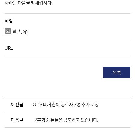
사하는 마음을 되새깁시다.
파일
화단.jpg
URL
목록
이전글
3. 15의거 참여 공로자 7명 추가 포장
다음글
보훈학술 논문을 공모하고 있습니다.