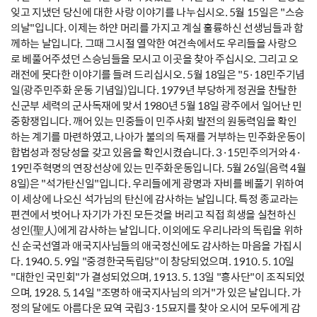
잊고 지냈던 당신에 대한 사랑 이야기를 나누십시오. 5월 15일은 "스승
의날"입니다. 이제는 하얀 머리를 가지고 계실 훌륭하신 선생님들과 함
께하는 날입니다. 그때 그시절 열악한 여건속에서도 우리들을 사랑으
로 베풀어주셨던 스승님들을 모시고 이곳을 찾아 주십시오. 그리고 오
래전에 못다한 이야기를 들려 드리십시오. 5월 18일은 "5·18민주기념
일(광주민주화 운동 기념일)입니다. 1979년 부당하게 정권을 찬탈한
신군부 세력의 군사독재에 맞서 1980년 5월 18일 광주에서 일어난 민
중항쟁입니다. 깨어 있는 민중들이 민주사회 발전의 원동력임을 확인
하는 계기를 마련하였고, 나아가 불의의 독재를 거부하는 민주화운동이
합법성과 정당성을 갖고 있음을 확인시켰습니다. 3·15민주의거와 4·
19민주혁명의 연장선상에 있는 민주화운동입니다. 5월 26일(음력 4월
8일)은 "석가탄신일"입니다. 우리들에게 광명과 자비를 베풀기 위하여
이 세상에 나오신 석가님의 탄신에 감사하는 날입니다. 특정 종교라는
편견에서 벗어나 자기가 가진 모든것을 버리고 직접 희생을 실천하신
성인(聖人)에게 감사하는 날입니다. 이외에도 우리나라의 독립을 위하
신 순국선열과 애국지사님들의 애국정신에도 감사하는 마음을 가집시
다. 1940. 5. 9일 "중경한국독립당"이 창당되었으며. 1910. 5. 10일
"대한인 국민회"가 결성되었으며, 1913. 5. 13일 "흥사단"이 조직되었
으며, 1928. 5, 14일 "조명하 애국지사님의 의거"가 있은 날입니다. 가
정의 달에도 아름다운 묘역 국립3·15묘지를 찾아 오시어 모두에게 감