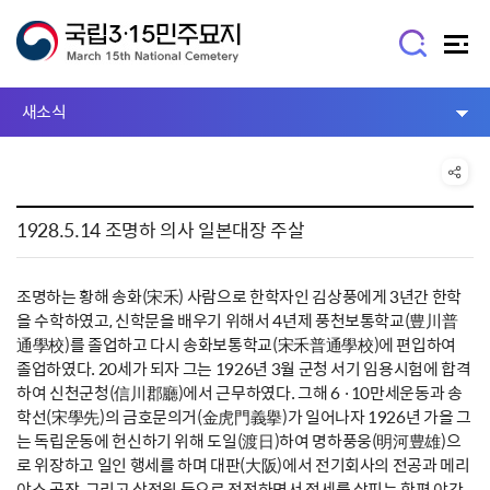
새소식
1928.5.14 조명하 의사 일본대장 주살
조명하는 황해 송화(宋禾) 사람으로 한학자인 김상풍에게 3년간 한학
을 수학하였고, 신학문을 배우기 위해서 4년제 풍천보통학교(豊川普
通學校)를 졸업하고 다시 송화보통학교(宋禾普通學校)에 편입하여
졸업하였다. 20세가 되자 그는 1926년 3월 군청 서기 임용시험에 합격
하여 신천군청(信川郡廳)에서 근무하였다. 그해 6 ·10만세운동과 송
학선(宋學先)의 금호문의거(金虎門義擧)가 일어나자 1926년 가을 그
는 독립운동에 헌신하기 위해 도일(渡日)하여 명하풍웅(明河豊雄)으
로 위장하고 일인 행세를 하며 대판(大阪)에서 전기회사의 전공과 메리
야스 공장, 그리고 상점원 등으로 전전하면서 정세를 살피는 한편 야간