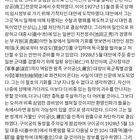
상공(商工)전문학교에서 수학하였다. 이어 1927년 11월경 중국 상해
의 임시정부로 가기 위해 기착지인 대만에 도착하였다. 대만에서 그는
그곳 역시 일제에 의해 자행되는 수탈과 행패를 목도하고 당시 대만 총
독이었던 산상(山上)을 처단하기로 결심하였다. 그리하여 일인으로 위
장하고 대중시(臺中市)에 있는 일본인 지전정수(池田正秀)가 경영하
는 부귀원(富貴園)이란 농장에서 일하며 기회를 엿보면서 대만인 장천
제(張天弟)로부터 보검도(寶劍刀)를 구입하여 독극물을 발라놓고 처
단할 수 있는 만반의 준비를 하고 있었다. 1928년 5월 대만에 주둔 중인
일본 군대를 검열하기 위해 일왕 유인(裕仁)의 장인이며, 군사참의관
(軍事參議官)까지 역임한 왕족 구이궁(久邇宮) 대장이 육군특별검열
사(陸軍特別檢閱使)로 파견되어 온다는 사실이 대만 신문에 보도되었
다. 그는 이 절호의 기회를 그냥 지나칠 수 없다고 생각하였다. 자신이
나중에 상해에 가더라도 이보다 더 비중 있는 침략의 괴수를 만나지는
못할 것이며, 더구나 대만 총독을 주살하기는 더 어려울 것이니, 그보다
는 오히려 비록 삼엄한 경비망이 펼쳐질 것이지만 환영인파가 들끓는
속에서라면 응징의 가능성이 있을 것으로 생각되었다. 드디어 그는 일
본 정계의 거물인 구이궁(久邇宮)을 민족의 원흉으로 처단하기로 결심
하였다. 구이궁의 동정을 주의깊게 점검하여 구이궁이 1928년 5월 13
일 대중시(臺中市)에서 하룻밤을 묶고 다음날 오전 10시 대중역(臺中
驛)을 출발하여 대북(臺北)으로 갈 것이라는 정보를 입수하였다. 그리