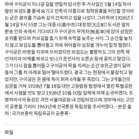
하여 구이궁이 지나갈 길을 면밀히 답사한 후 거사일인 5월 14일 독이
발린 보검도를 품에 숨기고 민족의 이름으로 침략원흉을 처단할 것이라
는 굳은 결의를 가슴속 깊이 간직하고 집을 나섰다. 그리하여 1928년 5
월 14일 9시 55분 그는 대중시(臺中市) 대정정(大正町) 도서관 앞의
환송 인파 속에서 기다리다가 구이궁이 무개차(無蓋車)에 앉아 삼엄한
호위를 받으며 커브길을 돌기 위해 속력을 늦추는 사이, 그 순간을 놓치
지 않고 보검도를 뽑아들고 차에 뛰어올라 심장을 겨누어 힘껏 찔렀다.
구이궁은 비명을 지르며 쓰러졌지만 보검도는 불행히도 그의 왼쪽 목
언저리와 어깨를 찌르고 빗나가 운전사의 오른손 등에 꽂히고 말았다.
그가 다시 칼을 뽑아들고 구이궁의 목을 치려는 순간 호위군경이 달려
들어 그를 차 아래로 밀어 떨어뜨렸다. 결국 그는 현장에서 붙잡히고 말
았지만, 구이궁은 온 몸에 독이 퍼져 6개월 후 죽었다. 그는 2개월간의
심문을 거쳐 1928년 7월 18일 대만 고등법원 법정에서 열린 특별공판
에서 사형을 언도 받고 1928년 10월 10일 일제에 의해 순국하였다. 조
명하의사의 동상은 과천 서울대공원 내 건립되었으며, 정부에서는 고인
의 공훈을 기리어 1963년에 건국훈장 독립장을 추서하였다. - 본문 출
처 : 국가보훈처 독립유공자 공훈록 -
파일