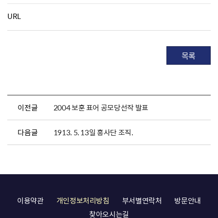
URL
목록
이전글
2004 보훈 표어 공모당선작 발표
다음글
1913. 5. 13일 흥사단 조직.
이용약관
개인정보처리방침
부서별연락처
방문안내
찾아오시는길