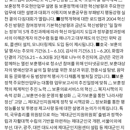
보훈정책 주요현안업무 설명 등 보훈정책에 대한 혁신방향과 주요현안
업무에 대한 설명과 대회가 이뤄지며 보훈공무원 부패방지 행동강령 실
천 결의 다짐대회가 열립니다. ■정책개혁에 대한 로드맵과 2004 혁신
추진 방향은 참여정부의 기본혁신방향과 금년도 혁신방향인 ‘일 잘하
는 정부’의 5개 추진과제에 따라 혁신 마일리지 도입과 정부결정과정에
서의 이해관계자 의견수렴 등을 해나가고 대부제도의 민간인 위탁 검
토, 콜센터 설치, 모니터링제도 도입 등이 제시됩니다. ■호국·보훈의
달 행사는 추모의 기간(6.1～6.10), 감사의 기간(6.11～6.20), 화합과
단결의 기간(6.21～6.30)등 3단계로 나누어 추진되며, 금년은 국민과
함께하는 열린 보훈행사로 청소년 참여를 위해 인터넷공모전, 보훈대상
자의 명예선양과 삶의 질 향상을 위한 포상과 위문, 현충시설 탐방, 음악
회 등 문화행사 등 범정부적 행사가 다채롭게 펼쳐질 것입니다. ■보훈
정책 주요현안업무는 대통령 업무보고서의 추진일정에 맞춰 △ 보훈정
책의 체계적인 추진 노력 △ 보훈의료서비스의 혁신 △ 복지시책의 지
속적 강화 △보훈연수원 운영의 활성화 △ 국가보훈을 통한 ‘나라사랑
정신’ 고양 △ 제대군인지원체계 정착 및 시책강화 △ 정보화를 통한 행
정능률성 및 투명성 제고사항 등에 대한 설명과 논의가 이뤄집니다. 특
히, 국무총리를 위원장으로 하는 ‘제대군인지원위원회’ 출범과 정책수
립과 자활대책 수립의 기반을 마련하는 제대군인국 개편, 서울이외에
부산, 대구, 광주, 대전 대도시에 제대군인지원센터 설립 등 제대군인 지