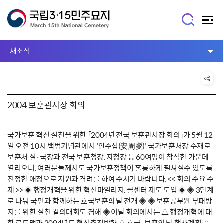
새소식
2004 보훈관서장 회의
국가보훈 혁신 실천을 위한 「2004년 전국 보훈관서장 회의」가 5월 12
일 오전 10시 백범기념관에서 '안주섭(安周燮)' 국가보훈처장 주재로
보훈처 실·국장과 전국 보훈청장, 지청장 등 60여명이 참석한 가운데
열리오니, 여러분들께서도 국가보훈정책이 훌륭하게 펼쳐질수 있도록
진정한 애정으로 지원과 격려를 하여 주시기 바랍니다. << 회의 주요 주
제 >> ◈ 행정개혁을 위한 혁신마일리지, 콜센터 제도 도입 ◈ ◈ 3단계
로 나눠 국민과 함께하는 호국보훈의 달 전개 ◈ ◈ 보훈공무원 부패방
지를 위한 실천 결의대회도 겸해 ◈ 이날 회의에서는 △ 행정개혁에 대
한 로드맵과 2004년도 혁신추진방향 △ 호국·보훈의 달 행사계획 △