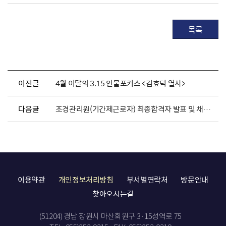
목록
이전글
4월 이달의 3.15 인물포커스 <김효덕 열사>
다음글
조경관리원(기간제근로자) 최종합격자 발표 및 채용서류 제출 안내
이용약관
개인정보처리방침
부서별연락처
방문안내
찾아오시는길
(51204) 경남 창원시 마산회원구 3·15성역로 75