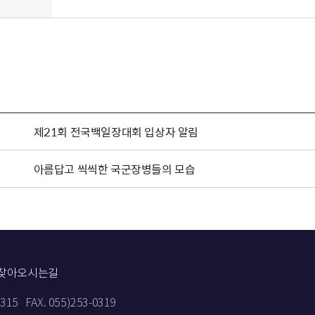
제21회 전국백일장대회 입상자 알림
아름답고 씩씩한 국군장병들의 모습
찾아오시는길
9315
FAX. 055)253-0319