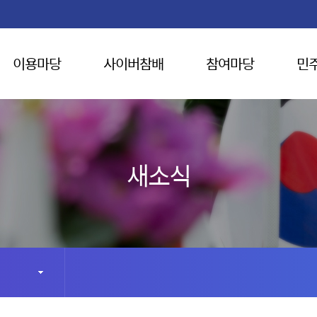
이용마당
사이버참배
참여마당
민
새소식