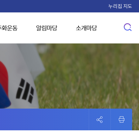
누리집 지도
주화운동
알림마당
소개마당