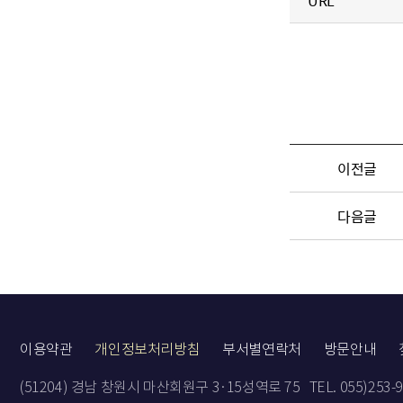
URL
이전글
다음글
이용약관
개인정보처리방침
부서별연락처
방문안내
(51204) 경남 창원시 마산회원구 3·15성역로 75
TEL. 055)253-