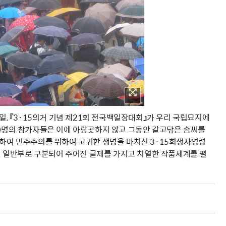
일, 『3·15의거 기념 제21회 전국백일장대회』가 우리 국립묘지에
00명의 참가자들은 이에 아랑곳하지 않고 그동안 갈고닦은 솜씨를
통하여 민주주의를 위하여 고귀한 생명을 바치신 3·15희생자영령
학및 일반부로 구분되어 주어진 글제를 가지고 치열한 작품세계를 펼