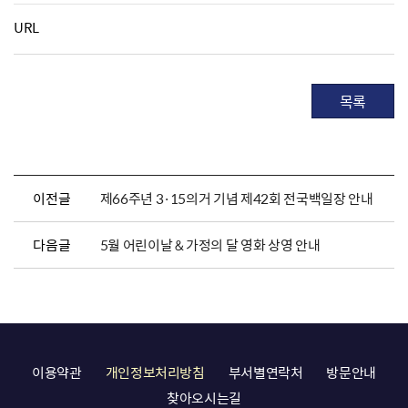
URL
목록
이전글
제66주년 3·15의거 기념 제42회 전국백일장 안내
다음글
5월 어린이날 & 가정의 달 영화 상영 안내
이용약관
개인정보처리방침
부서별연락처
방문안내
찾아오시는길