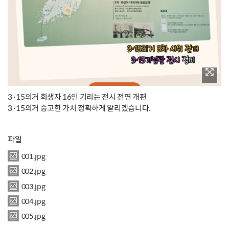
3·15의거 희생자 16인 기리는 전시 전면 개편
3·15의거 숭고한 가치 정확하게 알리겠습니다.
파일
001.jpg
002.jpg
003.jpg
004.jpg
005.jpg