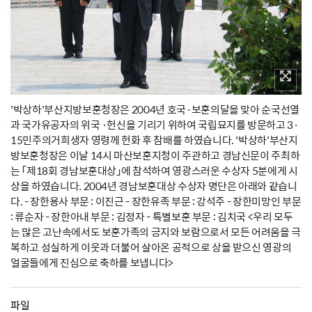
'박상하'부산지방보훈청장은 2004년 호국·보훈의달을 맞아 순국선열
과 국가유공자의 위국 ·헌신을 기리기 위하여 국립묘지를 방문하고 3·
15민주의거희생자 영령께 헌화 후 참배를 하였습니다. '박상하'부산지
방보훈청장은 이날 14시 마산보훈지청이 주관하고 경남신문이 주최하
는 「제18회 경남보훈대상」에 참석하여 영광스러운 수상자 5분에게 시
상을 하였습니다. 2004년 경남보훈대상 수상자 명단은 아래와 같습니
다. - 장한용사 부문 : 이진근 - 장한유족 부문 : 강석주 - 장한미망인 부문
: 류순자 - 장한아내 부문 : 김정자 - 특별보훈 부문 : 김치국 <우리 모두
는 많은 고난속에서도 보훈가족의 긍지와 보람으로서 모든 어려움을 극
복하고 성실하게 이웃과 더불어 살아온 공적으로 상을 받으신 영광의
얼굴들에게 진심으로 축하를 보냅니다>
파일