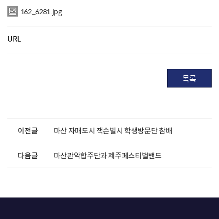
162_6281.jpg
URL
목록
이전글
마산 자매도시 잭슨빌시 학생방문단 참배
다음글
마산관악합주단과 제주페스티벌밴드