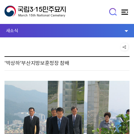
새소식
'박상하'부산지방보훈청장 참배