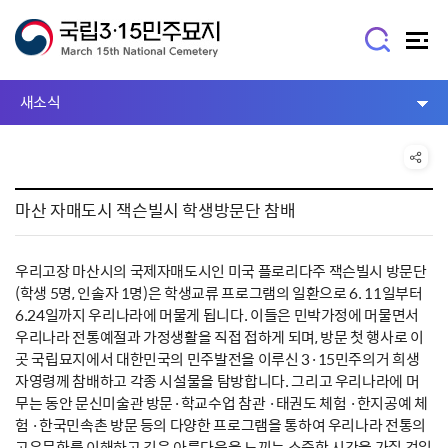
새소식
마산 자매도시 잭슨빌시 학생방문단 참배
우리고장 마산시의 국제자매도시인 미국 플로리다주 잭슨빌시 방문단
(학생 5명, 인솔자 1명)은 학생교류 프로그램의 일환으로 6. 11일부터
6.24일까지 우리나라에 머물게 됩니다. 이들은 민박가정에 머물면서
우리나라 전통예절과 가정생활을 직접 접하게 되며, 방문 첫 행사로 이
곳 국립묘지에서 대한민국의 민주발전을 이루신 3·15민주의거 희생
자영령께 참배하고 각종 시설물을 탐방합니다. 그리고 우리나라에 머
무는 동안 문신미술관 방문·학교수업 참관 ·태권도 체험 ·한지공예 체
험 ·한국민속촌 방문 등의 다양한 프로그램을 통하여 우리나라 전통의
고유문화를 이해하고 깊은 아름다움을 느끼는 소중한 시간을 가질 것입