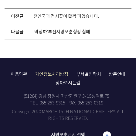
이전글
천인국과 접시꽃이 활짝 피었습니다.
다음글
'박상하'부산지방보훈청장 참배
이용약관
개인정보처리방침
부서별연락처
방문안내
찾아오시는길
(51204) 경남 창원시 마산회원구 3·15성역로 75
TEL. 055)253-9315
FAX. 055)253-0319
Copyright 2020 MARCH 15TH NATIONAL CEMETERY. ALL
RIGHTS RESERVED.
지방보훈관서 선택