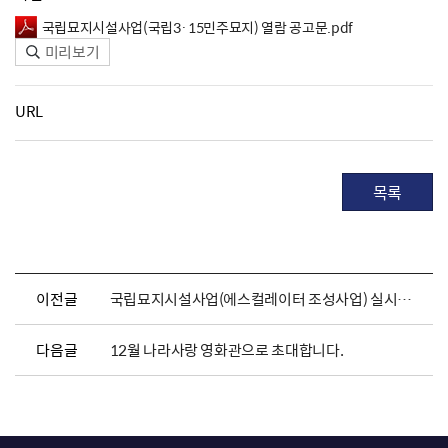
국립묘지시설사업(국립3·15민주묘지) 열람 공고문.pdf
미리보기
URL
목록
이전글
국립묘지시설사업(에스컬레이터 조성사업) 실시계획(변경) 및 지형도면 승인 고시
다음글
12월 나라사랑 영화관으로 초대합니다.