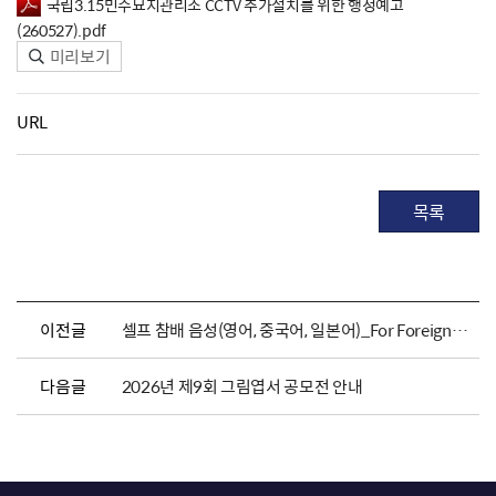
국립3.15민주묘지관리소 CCTV 추가설치를 위한 행정예고
(260527).pdf
미리보기
URL
목록
이전글
셀프 참배 음성(영어, 중국어, 일본어)_For Foreigners
다음글
2026년 제9회 그림엽서 공모전 안내