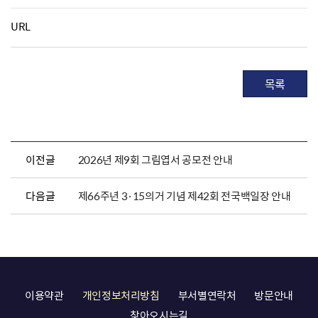
URL
목록
이전글
2026년 제9회 그림엽서 공모전 안내
다음글
제66주년 3·15의거 기념 제42회 전국백일장 안내
이용약관
개인정보처리방침
부서별연락처
방문안내
찾아오시는길