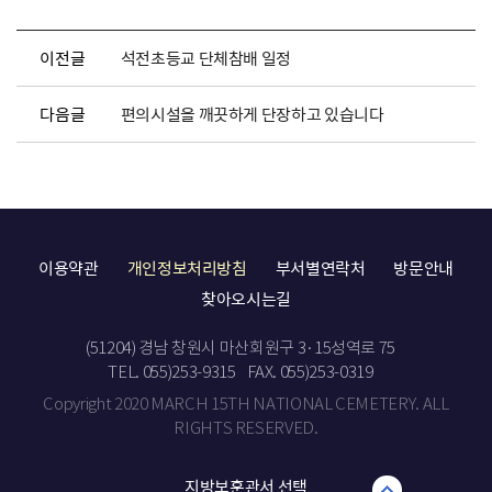
이전글
석전초등교 단체참배 일정
다음글
편의시설을 깨끗하게 단장하고 있습니다
이용약관
개인정보처리방침
부서별연락처
방문안내
찾아오시는길
(51204) 경남 창원시 마산회원구 3·15성역로 75
TEL. 055)253-9315
FAX. 055)253-0319
Copyright 2020 MARCH 15TH NATIONAL CEMETERY. ALL
RIGHTS RESERVED.
지방보훈관서 선택