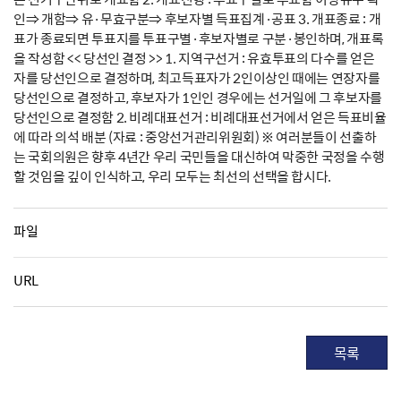
인⇒ 개함⇒ 유·무효구분⇒ 후보자별 득표집계·공표 3. 개표종료 : 개
표가 종료되면 투표지를 투표구별·후보자별로 구분·봉인하며, 개표록
을 작성함 << 당선인 결정 >> 1. 지역구선거 : 유효투표의 다수를 얻은
자를 당선인으로 결정하며, 최고득표자가 2인이상인 때에는 연장자를
당선인으로 결정하고, 후보자가 1인인 경우에는 선거일에 그 후보자를
당선인으로 결정함 2. 비례대표선거 : 비례대표선거에서 얻은 득표비율
에 따라 의석 배분 (자료 : 중앙선거관리위원회) ※ 여러분들이 선출하
는 국회의원은 향후 4년간 우리 국민들을 대신하여 막중한 국정을 수행
할 것임을 깊이 인식하고, 우리 모두는 최선의 선택을 합시다.
파일
URL
목록